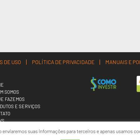
|
|
S DE USO
POLÍTICA DE PRIVACIDADE
MANUAIS E PO
ME
M SOMOS
UE FAZEMOS
DUTOS E SERVIÇOS
TATO
WS
BALHE CONOSCO
ão enviaremos suas informações para terceiros e apenas usamos co
TAL DO CLIENTE