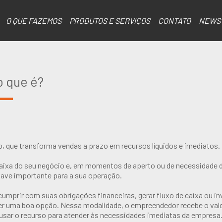
O QUE FAZEMOS
PRODUTOS E SERVIÇOS
CONTATO
NEWS
o que é?
o, que transforma vendas a prazo em recursos líquidos e imediatos.
caixa do seu negócio e, em momentos de aperto ou de necessidade 
have importante para a sua operação.
mprir com suas obrigações financeiras, gerar fluxo de caixa ou in
er uma boa opção. Nessa modalidade, o empreendedor recebe o val
usar o recurso para atender às necessidades imediatas da empresa