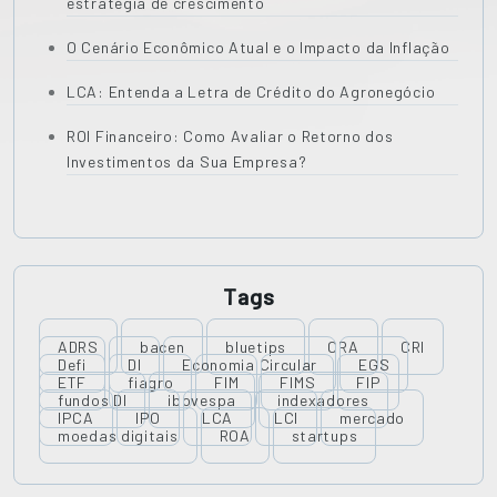
estratégia de crescimento
O Cenário Econômico Atual e o Impacto da Inflação
LCA: Entenda a Letra de Crédito do Agronegócio
ROI Financeiro: Como Avaliar o Retorno dos
Investimentos da Sua Empresa?
Tags
ADRS
bacen
bluetips
CRA
CRI
Defi
DI
Economia Circular
EGS
ETF
fiagro
FIM
FIMS
FIP
fundos DI
ibovespa
indexadores
IPCA
IPO
LCA
LCI
mercado
moedas digitais
ROA
startups