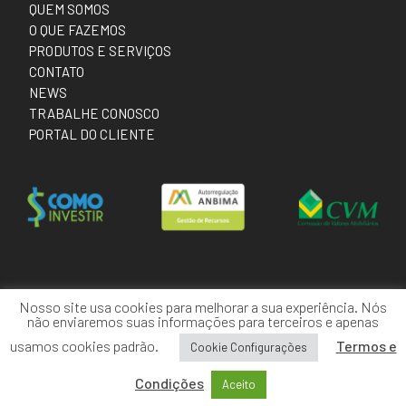
QUEM SOMOS
O QUE FAZEMOS
PRODUTOS E SERVIÇOS
CONTATO
NEWS
TRABALHE CONOSCO
PORTAL DO CLIENTE
Nosso site usa cookies para melhorar a sua experiência. Nós
não enviaremos suas informações para terceiros e apenas
usamos cookies padrão.
Termos e
Cookie Configurações
Condições
Aceito