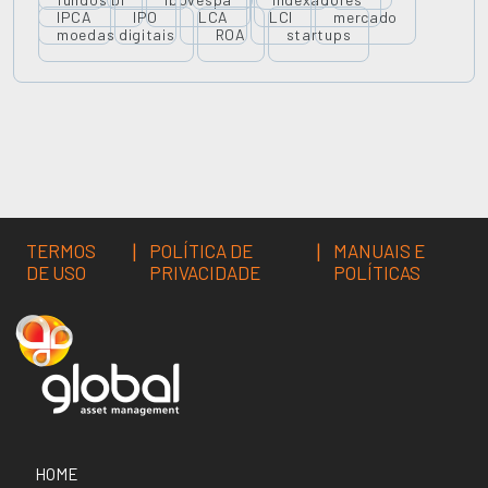
IPCA
IPO
LCA
LCI
mercado
moedas digitais
ROA
startups
|
|
TERMOS
POLÍTICA DE
MANUAIS E
DE USO
PRIVACIDADE
POLÍTICAS
HOME