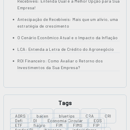
Recebíveis: Entenda Qual é a Melhor Opção para Sua
Empresa!
Antecipação de Recebíveis: Mais que um alívio, uma
estratégia de crescimento
O Cenário Econômico Atual e o Impacto da Inflação
LCA: Entenda a Letra de Crédito do Agronegócio
ROI Financeiro: Como Avaliar o Retorno dos
Investimentos da Sua Empresa?
Tags
ADRS
bacen
bluetips
CRA
CRI
Defi
DI
Economia Circular
EGS
ETF
fiagro
FIM
FIMS
FIP
fundos DI
ibovespa
indexadores